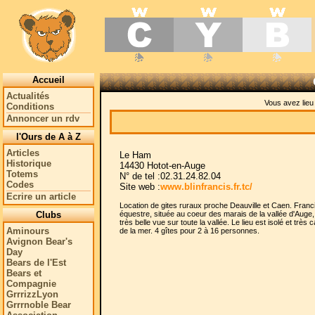
Accueil
Actualités
Vous avez lie
Conditions
Annoncer un rdv
l'Ours de A à Z
Articles
Le Ham
Historique
14430 Hotot-en-Auge
Totems
N° de tel :02.31.24.82.04
Codes
Site web :
www.blinfrancis.fr.tc/
Ecrire un article
Location de gites ruraux proche Deauville et Caen. Franc
Clubs
équestre, située au coeur des marais de la vallée d'Auge,
très belle vue sur toute la vallée. Le lieu est isolé et 
Aminours
de la mer. 4 gîtes pour 2 à 16 personnes.
Avignon Bear's
Day
Bears de l'Est
Bears et
Compagnie
GrrrizzLyon
Grrrnoble Bear