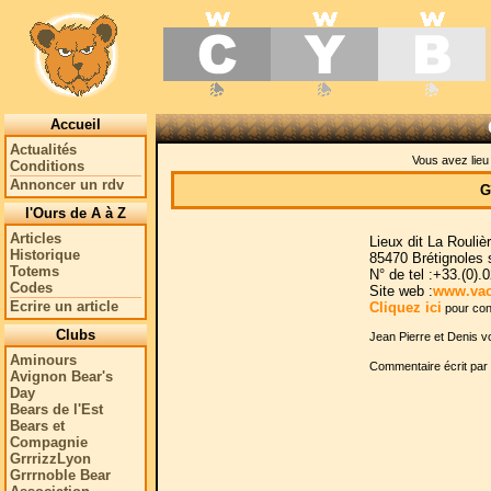
Accueil
Actualités
Vous avez lie
Conditions
Annoncer un rdv
G
l'Ours de A à Z
Articles
Lieux dit La Rouliè
Historique
85470 Brétignoles 
Totems
N° de tel :+33.(0).
Codes
Site web :
www.vac
Ecrire un article
Cliquez ici
pour cont
Clubs
Jean Pierre et Denis v
Aminours
Commentaire écrit par 
Avignon Bear's
Day
Bears de l'Est
Bears et
Compagnie
GrrrizzLyon
Grrrnoble Bear