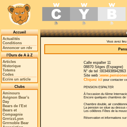
Accueil
Actualités
Vous avez lie
Conditions
Annoncer un rdv
Pens
l'Ours de A à Z
Articles
Calle espalter 11
Historique
08870 Sitges (Espagne)
Totems
N° de tel :0034938942863
Codes
Site web :
www.pensiones
Ecrire un article
Cliquez ici
pour contacter ce 
Clubs
PENSION ESPALTER
Aminours
À l’occasion du 6ème Internacio
Avignon Bear's
Encore quelques chambres de li
Day
Chambre double, air condition
Bears de l'Est
La pension se situe au dessus
Bears et
Les célèbres Fêtes de la mouss
Compagnie
Réservation et informations sur 
GrrrizzLyon
Grrrnoble Bear