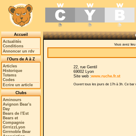
Accueil
Actualités
Vous avez lie
Conditions
Annoncer un rdv
l'Ours de A à Z
Articles
22, rue Gentil
Historique
69002 Lyon
Totems
Site web :
www.ruche.fr.st
Codes
Ouvert tous les jours de 17h à 3h. Ce bar 
Ecrire un article
Clubs
Aminours
Avignon Bear's
Day
Bears de l'Est
Bears et
Compagnie
GrrrizzLyon
Grrrnoble Bear