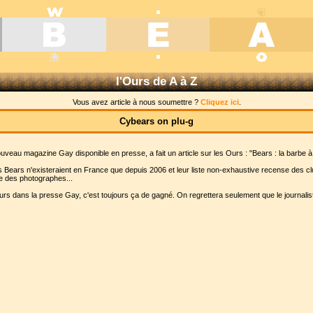
l'Ours de A à Z
Vous avez article à nous soumettre ?
Cliquez ici
.
Cybears on plu-g
eau magazine Gay disponible en presse, a fait un article sur les Ours : "Bears : la barbe à
bs Bears n'existeraient en France que depuis 2006 et leur liste non-exhaustive recense des cl
 des photographes...
s Ours dans la presse Gay, c'est toujours ça de gagné. On regrettera seulement que le journal