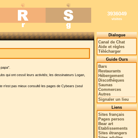
3936049
visites
Dialogue
Canal de Chat
Aide et règles
Télécharger
Guide Ours
Bars
 papa".
Restaurants
ubs qui ont cessé leurs activités; les dessinateurs Logan,
Hébergement
Discothèques
Saunas
iste n'est pas mieux consulté les pages de Cybears (seul
Commerces
Autres
Signaler un lieu
Liens
Sites français
Pages persos
Bear art
Etablissements
Sites étrangers
Sites adultes