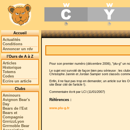
Accueil
Actualités
Conditions
Annoncer un rdv
l'Ours de A à Z
Articles
Pour son premier numéro (décembre 2006), "plu-g" un nouv
Historique
Le sujet est survolé de façon bien peu sérieuse : les clu
Totems
Christophe Jannin et Jordan Samper sont classés comme
Codes
Ecrire un article
Enfin, il ne faut pas trop en demander, un article sur le
site Bear cité de l'article !).
Clubs
Commentaire écrit par LCI (11/01/2007)
Aminours
Références :
Avignon Bear's
Day
www.plu-g.fr
Bears de l'Est
Bears et
Compagnie
GrrrizzLyon
Grrrnoble Bear