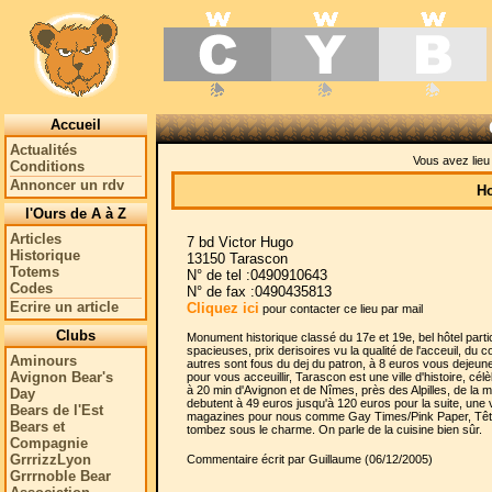
Accueil
Actualités
Vous avez lie
Conditions
Annoncer un rdv
Ho
l'Ours de A à Z
Articles
7 bd Victor Hugo
Historique
13150 Tarascon
Totems
N° de tel :0490910643
Codes
N° de fax :0490435813
Ecrire un article
Cliquez ici
pour contacter ce lieu par mail
Clubs
Monument historique classé du 17e et 19e, bel hôtel par
spacieuses, prix derisoires vu la qualité de l'acceuil, du
Aminours
autres sont fous du dej du patron, à 8 euros vous dejeu
Avignon Bear's
pour vous acceuillir, Tarascon est une ville d'histoire, cé
à 20 min d'Avignon et de Nîmes, près des Alpilles, de la 
Day
debutent à 49 euros jusqu'à 120 euros pour la suite, une
Bears de l'Est
magazines pour nous comme Gay Times/Pink Paper, Têtu. 
Bears et
tombez sous le charme. On parle de la cuisine bien sûr.
Compagnie
GrrrizzLyon
Commentaire écrit par Guillaume (06/12/2005)
Grrrnoble Bear