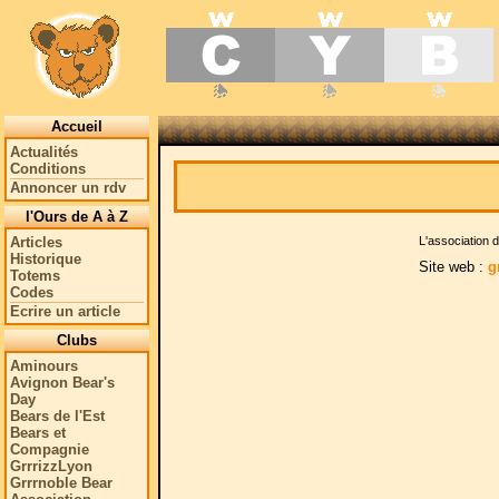
Accueil
Actualités
Conditions
Annoncer un rdv
l'Ours de A à Z
Articles
L'association 
Historique
Site web :
g
Totems
Codes
Ecrire un article
Clubs
Aminours
Avignon Bear's
Day
Bears de l'Est
Bears et
Compagnie
GrrrizzLyon
Grrrnoble Bear