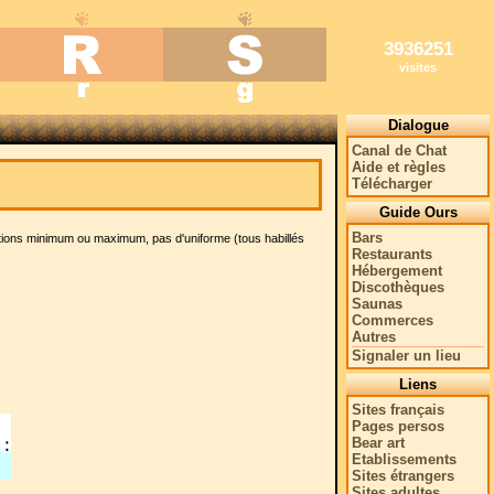
3936251
visites
Dialogue
Canal de Chat
Aide et règles
Télécharger
Guide Ours
Bars
rations minimum ou maximum, pas d'uniforme (tous habillés
Restaurants
Hébergement
Discothèques
Saunas
Commerces
Autres
Signaler un lieu
Liens
Sites français
Pages persos
Bear art
Etablissements
Sites étrangers
Sites adultes