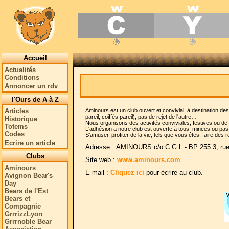
Accueil
Actualités
Conditions
Annoncer un rdv
l'Ours de A à Z
Articles
Aminours est un club ouvert et convivial, à destination d
pareil, coiffés pareil), pas de rejet de l'autre…
Historique
Nous organisons des activités conviviales, festives ou de
Totems
L'adhésion a notre club est ouverte à tous, minces ou pas,
Codes
S’amuser, profiter de la vie, tels que vous êtes, faire des 
Ecrire un article
Adresse :
AMINOURS c/o C.G.L - BP 255 3, rue 
Clubs
Site web :
www.aminours.com
Aminours
E-mail :
Cliquez ici
pour écrire au club.
Avignon Bear's
Day
Bears de l'Est
Bears et
Compagnie
GrrrizzLyon
Grrrnoble Bear