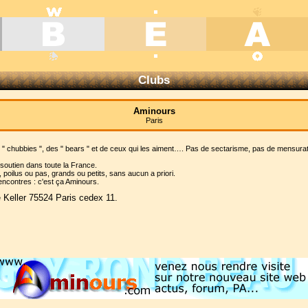
Clubs
Aminours
Paris
es " chubbies ", des " bears " et de ceux qui les aiment…. Pas de sectarisme, pas de mensu
 soutien dans toute la France.
 poilus ou pas, grands ou petits, sans aucun a priori.
rencontres : c'est ça Aminours.
Keller 75524 Paris cedex 11.