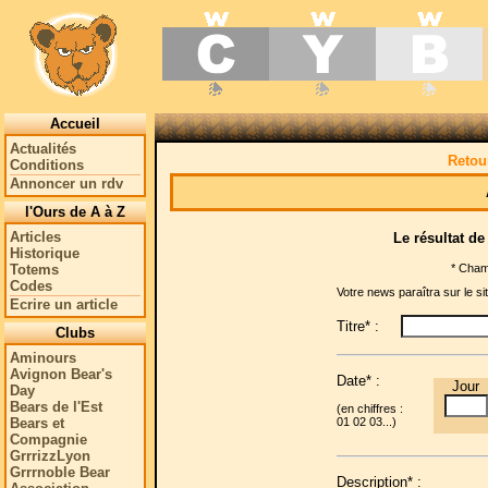
Accueil
Actualités
Retour
Conditions
Annoncer un rdv
l'Ours de A à Z
Articles
Le résultat de 
Historique
* Champ
Totems
Codes
Votre news paraîtra sur le sit
Ecrire un article
Titre* :
Clubs
Aminours
Avignon Bear's
Date* :
Jour
Day
Bears de l'Est
(en chiffres :
Bears et
01 02 03...)
Compagnie
GrrrizzLyon
Grrrnoble Bear
Description* :